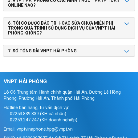
5. VNPT HẢI PHÒNG CÓ CÁC HÌNH THỨC THANH TOÁN
ONLINE NÀO?
6. TÔI CÓ ĐƯỢC BẢO TRÌ HOẶC SỬA CHỮA MIỄN PHÍ
TRONG QUÁ TRÌNH SỬ DỤNG DỊCH VỤ CỦA VNPT HẢI
PHÒNG KHÔNG?
7. SỐ TỔNG ĐÀI VNPT HẢI PHÒNG
VNPT HẢI PHÒNG
Lô C6 Trung tâm Hành chính quận Hải An, Đường Lê Hồng
Phong, Phường Hải An, Thành phố Hải Phòng.
Hotline bán hàng, tư vấn dịch vụ:
02253.839.839 (KH cá nhân)
02253.247.247 (KH doanh nghiệp)
Email: vnptvinaphone.hpg@vnpt.vn