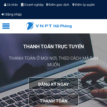
Cá nhân
Doanh nghiệp
Điểm giao dịch
Điểm ủy quyền
Đăng nhập
THANH TOÁN TRỰC TUYẾN
THANH TOÁN Ở MỌI NƠI, THEO CÁCH MÀ BẠN
MUỐN
ĐĂNG KÝ NGAY
THANH TOÁN