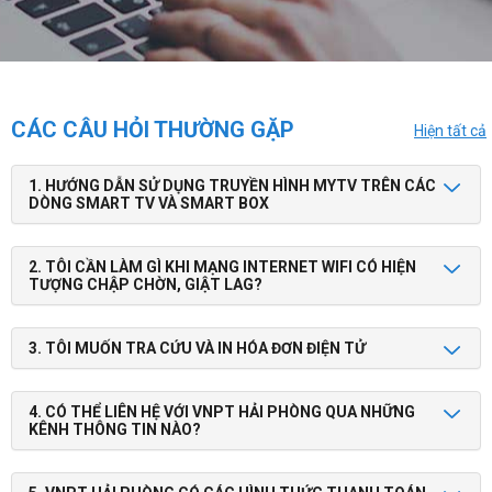
CÁC CÂU HỎI THƯỜNG GẶP
Hiện tất cả
1. HƯỚNG DẪN SỬ DỤNG TRUYỀN HÌNH MYTV TRÊN CÁC
DÒNG SMART TV VÀ SMART BOX
2. TÔI CẦN LÀM GÌ KHI MẠNG INTERNET WIFI CÓ HIỆN
TƯỢNG CHẬP CHỜN, GIẬT LAG?
3. TÔI MUỐN TRA CỨU VÀ IN HÓA ĐƠN ĐIỆN TỬ
4. CÓ THỂ LIÊN HỆ VỚI VNPT HẢI PHÒNG QUA NHỮNG
KÊNH THÔNG TIN NÀO?