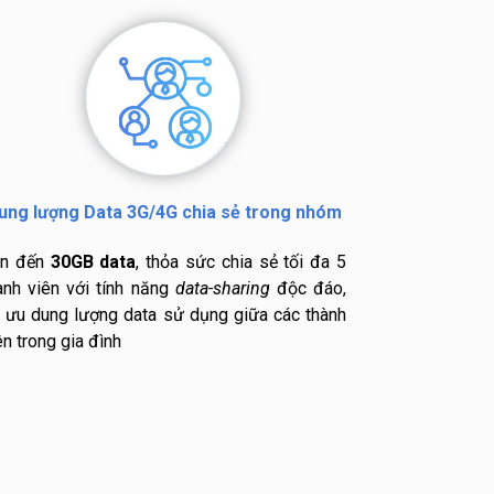
ung lượng Data 3G/4G chia sẻ trong nhóm
ên đến
30GB data
, thỏa sức c
hia sẻ tối đa 5
ành viên với tính năng
data-sharing
độc đáo,
i ưu dung lượng data sử dụng giữa các thành
ên trong gia đình