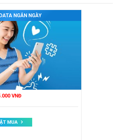
 DATA NGẮN NGÀY
5.000
VNĐ
ẶT MUA