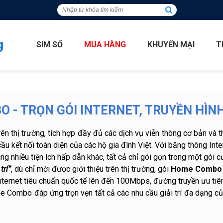
SIM SỐ
MUA HÀNG
KHUYẾN MẠI
T
 - TRỌN GÓI INTERNET, TRUYỀN HÌNH
n thị trường, tích hợp đầy đủ các dịch vụ viễn thông cơ bản và t
u kết nối toàn diện của các hộ gia đình Việt. Với băng thông Inter
g nhiều tiện ích hấp dẫn khác, tất cả chỉ gói gọn trong một gói cư
trí”
, dù chỉ mới được giới thiệu trên thị trường, gói
Home Combo
Internet tiêu chuẩn quốc tế lên đến 100Mbps, đường truyền ưu tiê
 Combo đáp ứng trọn vẹn tất cả các nhu cầu giải trí đa dạng củ