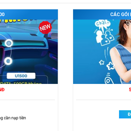
00
CÁC GÓI
NĐ
Đ
g cần nạp tiền