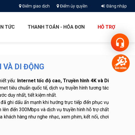
Điểm giao dịch
Điểm ủy quyền
Đăng nhập
IN TỨC
THANH TOÁN - HÓA ĐƠN
HỖ TRỢ
headset_mic
 VÀ DI ĐỘNG
hiết yếu:
Internet tốc độ cao, Truyền hình 4K và Di
net tiêu chuẩn quốc tế, dịch vụ truyền hình tương tác
ớc duy nhất, tiết kiệm nhất.
đã ghi dấu ấn mạnh khi hướng trực tiếp đến phục vụ
n lên đến 300Mbps và dịch vụ truyền hình hỗ trợ chất
a khách hàng như nghe nhạc, xem phim, kết nối, chơi