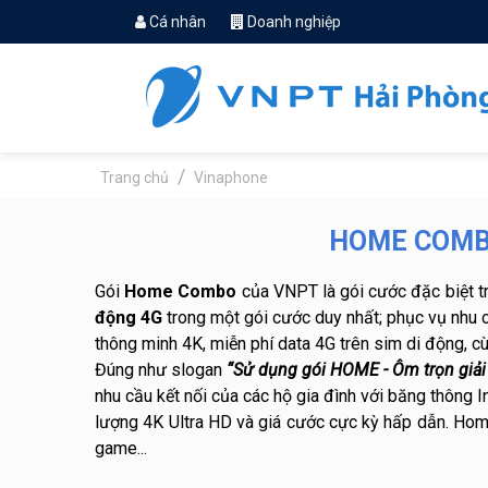
Cá nhân
Doanh nghiệp
Trang chủ
Vinaphone
HOME COMBO
Gói
Home Combo
của VNPT là gói cước đặc biệt trê
động 4G
trong một gói cước duy nhất; phục vụ nhu cầ
thông minh 4K, miễn phí data 4G trên sim di động, cùn
Đúng như slogan
“Sử dụng gói HOME - Ôm trọn giải 
nhu cầu kết nối của các hộ gia đình với băng thông 
lượng 4K Ultra HD và giá cước cực kỳ hấp dẫn.
Home
game...