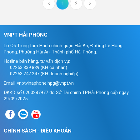
<
1
2
>
VNPT HẢI PHÒNG
Lô C6 Trung tâm Hành chính quận Hải An, Đường Lê Hồng
Phong, Phường Hải An, Thành phố Hải Phòng.
Hotline bán hàng, tư vấn dịch vụ:
02253.839.839 (KH cá nhân)
02253.247.247 (KH doanh nghiệp)
Email: vnptvinaphone.hpg@vnpt.vn
ĐKKD số 0200287977 do Sở Tài chính TP.Hải Phòng cấp ngày
29/09/2025.
CHÍNH SÁCH - ĐIỀU KHOẢN