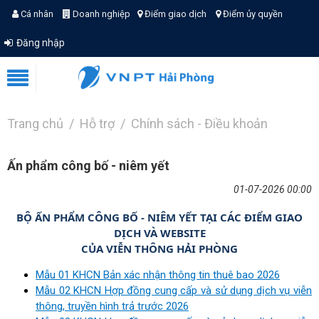
Cá nhân
Doanh nghiệp
Điểm giao dịch
Điểm ủy quyền
Đăng nhập
Trang chủ
Hỗ trợ
Chính sách - Điều khoản
Ấn phẩm công bố - niêm yết
01-07-2026 00:00
BỘ ẤN PHẨM CÔNG BỐ - NIÊM YẾT TẠI CÁC ĐIỂM GIAO
DỊCH VÀ WEBSITE
CỦA VIỄN THÔNG HẢI PHÒNG
Mẫu 01 KHCN Bản xác nhận thông tin thuê bao 2026
Mẫu 02 KHCN Hợp đồng cung cấp và sử dụng dịch vụ viễn
thông, truyền hình trả trước 2026