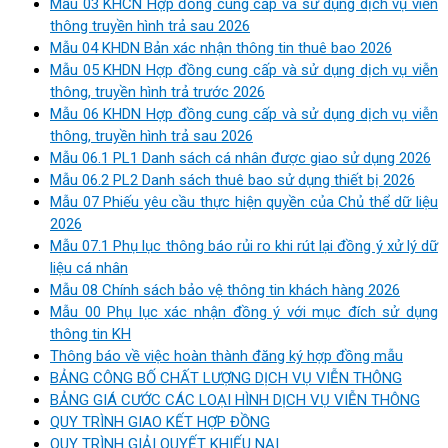
Mẫu 03 KHCN Hợp đồng cung cấp và sử dụng dịch vụ viễn
thông truyền hình trả sau 2026
Mẫu 04 KHDN Bản xác nhận thông tin thuê bao 2026
Mẫu 05 KHDN Hợp đồng cung cấp và sử dụng dịch vụ viễn
thông, truyền hình trả trước 2026
Mẫu 06 KHDN Hợp đồng cung cấp và sử dụng dịch vụ viễn
thông, truyền hình trả sau 2026
Mẫu 06.1 PL1 Danh sách cá nhân được giao sử dụng 2026
Mẫu 06.2 PL2 Danh sách thuê bao sử dụng thiết bị 2026
Mẫu 07 Phiếu yêu cầu thực hiện quyền của Chủ thể dữ liệu
2026
Mẫu 07.1 Phụ lục thông báo rủi ro khi rút lại đồng ý xử lý dữ
liệu cá nhân
Mẫu 08 Chính sách bảo vệ thông tin khách hàng 2026
Mẫu 00 Phụ lục xác nhận đồng ý với mục đích sử dụng
thông tin KH
Thông báo về việc hoàn thành đăng ký hợp đồng mẫu
BẢNG CÔNG BỐ CHẤT LƯỢNG DỊCH VỤ VIỄN THÔNG
BẢNG GIÁ CƯỚC CÁC LOẠI HÌNH DỊCH VỤ VIỄN THÔNG
QUY TRÌNH GIAO KẾT HỢP ĐỒNG
QUY TRÌNH GIẢI QUYẾT KHIẾU NẠI