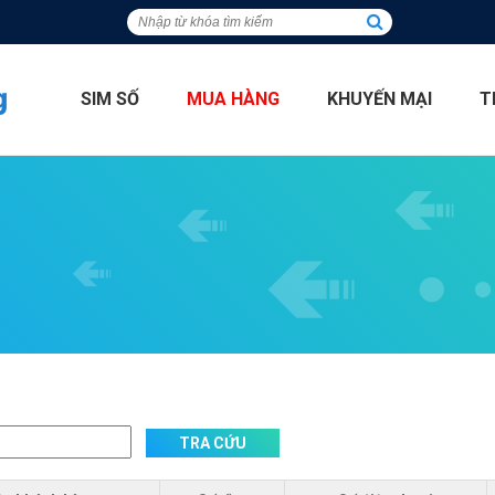
SIM SỐ
MUA HÀNG
KHUYẾN MẠI
T
TRA CỨU