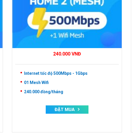
240.000
VNĐ
Internet tốc độ 500Mbps - 1Gbps
01 Mesh Wifi
240.000
đồng/tháng
ĐẶT MUA