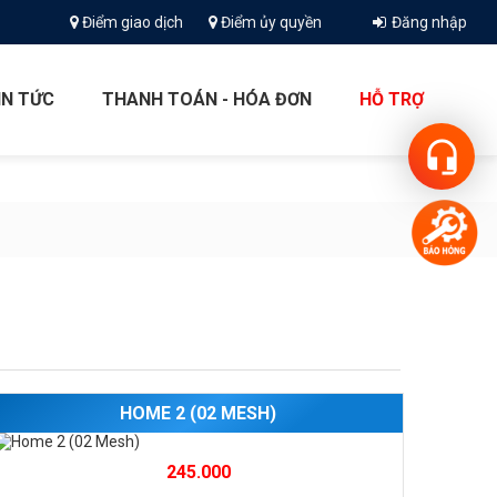
Điểm giao dịch
Điểm ủy quyền
Đăng nhập
IN TỨC
THANH TOÁN - HÓA ĐƠN
HỖ TRỢ
headset_mic
HOME 2 (02 MESH)
245.000