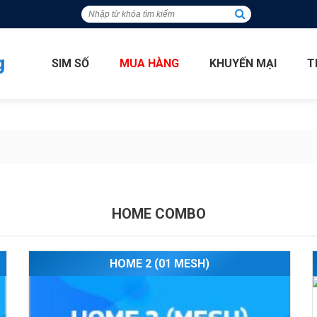
SIM SỐ
MUA HÀNG
KHUYẾN MẠI
T
HOME COMBO
HOME 2 (01 MESH)