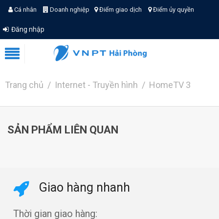
Cá nhân
Doanh nghiệp
Điểm giao dịch
Điểm ủy quyền
Đăng nhập
Trang chủ
Internet - Truyền hình
HomeTV 3
SẢN PHẨM LIÊN QUAN
Giao hàng nhanh
Thời gian giao hàng: