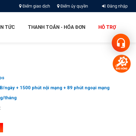
Điểm giao dịch
Điểm ủy quyền
Đăng nhập
IN TỨC
THANH TOÁN - HÓA ĐƠN
HỖ TRỢ
headset_mic
ps
GB/ngày + 1500 phút nội mạng + 89 phút ngoại mạng
ng/tháng