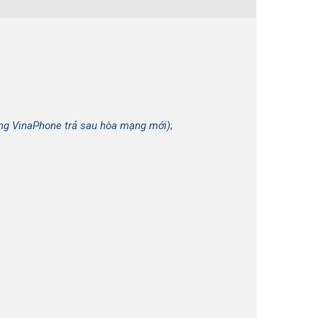
ộng
VinaPhone
trả sau hòa mạng mới)
;