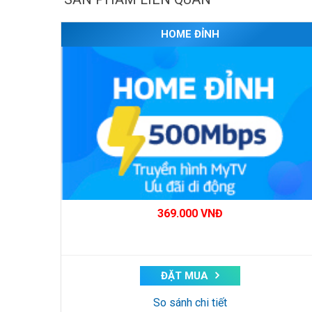
HOME ĐỈNH
369.000
VNĐ
ĐẶT MUA
So sánh chi tiết