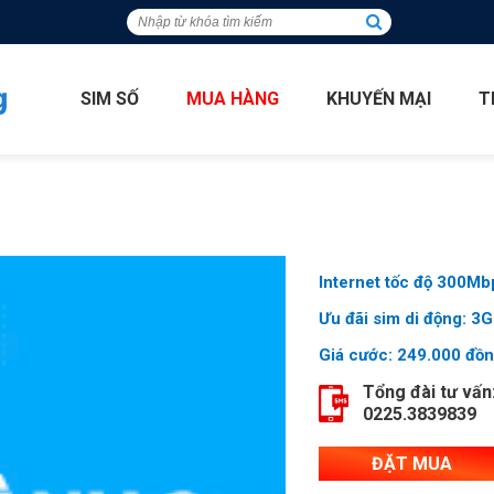
SIM SỐ
MUA HÀNG
KHUYẾN MẠI
T
Internet tốc độ 300Mb
Ưu đãi sim di động: 3
Giá cước: 249.000 đồ
ĐẶT MUA