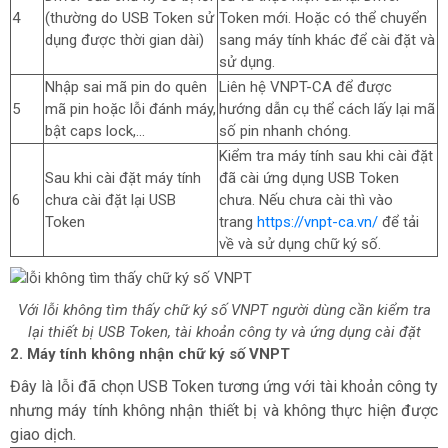
4
(thường do USB Token sử
Token mới. Hoặc có thể chuyển
dụng được thời gian dài)
sang máy tính khác để cài đặt và
sử dụng.
Nhập sai mã pin do quên
Liên hệ VNPT-CA để được
5
mã pin hoặc lỗi đánh máy,
hướng dẫn cụ thể cách lấy lại mã
bật caps lock,...
số pin nhanh chóng.
Kiểm tra máy tính sau khi cài đặt
Sau khi cài đặt máy tính
đã cài ứng dụng USB Token
6
chưa cài đặt lại USB
chưa. Nếu chưa cài thì vào
Token
trang
https://vnpt-ca.vn/
để tải
về và sử dụng chữ ký số.
Với lỗi không tìm thấy chữ ký số VNPT người dùng cần kiểm tra
lại thiết bị USB Token, tài khoản công ty và ứng dụng cài đặt
2. Máy tính không nhận chữ ký số VNPT
Đây là lỗi đã chọn USB Token tương ứng với tài khoản công ty
nhưng máy tính không nhận thiết bị và không thực hiện được
giao dịch.