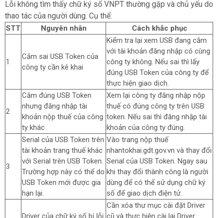
Lỗi không tìm thấy chữ ký số VNPT thường gặp và chủ yếu do
thao tác của người dùng. Cụ thể:
STT
Nguyên nhân
Cách khắc phục
Kiểm tra lại xem USB đang cắm
với tài khoản đăng nhập có cùng
Cắm sai USB Token của
1
công ty không. Nếu sai thì lấy
công ty cần kê khai
đúng USB Token của công ty để
thực hiện giao dịch.
Cắm đúng USB Token
Xem lại công ty đăng nhập nộp
nhưng đăng nhập tài
thuế có đúng công ty trên USB
2
khoản nộp thuế của công
token. Nếu sai thì đăng nhập tài
ty khác
khoản của công ty đúng.
Serial của USB Token trên
Vào trang nộp thuế
tài khoản trang thuế khác
nhantokhai.gdt.gov.vn và thay đổi
với Serial trên USB Token.
Serial của USB Token. Ngay sau
3
Trường hợp này có thể do
khi thay đổi thành công là người
USB Token mới được gia
dùng để có thể sử dụng chữ ký
hạn lại.
số để giao dịch điện tử.
Cần xóa thư mục cài đặt Driver
Driver của chữ ký số bị lỗi
cũ và thực hiện cài lại Driver