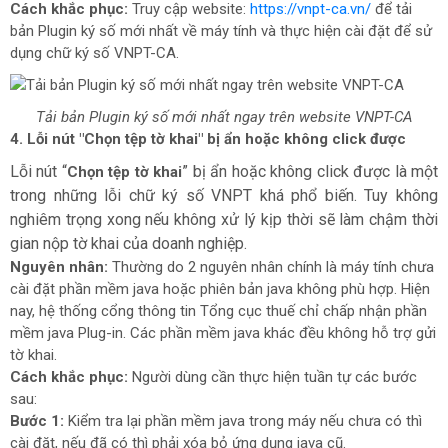
Cách khắc phục:
Truy cập website:
https://vnpt-ca.vn/
để tải
bản Plugin ký số mới nhất về máy tính và thực hiện cài đặt để sử
dụng chữ ký số VNPT-CA.
Tải bản Plugin ký số mới nhất ngay trên website VNPT-CA
4. Lỗi nút "Chọn tệp tờ khai" bị ẩn hoặc không click được
Lỗi nút “
” bị ẩn hoặc không click được là một
Chọn tệp tờ khai
trong những lỗi chữ ký số VNPT khá phổ biến. Tuy không
nghiêm trọng xong nếu không xử lý kịp thời sẽ làm chậm thời
gian nộp tờ khai của doanh nghiệp.
Nguyên nhân:
Thường do 2 nguyên nhân chính là máy tính chưa
cài đặt phần mềm java hoặc phiên bản java không phù hợp. Hiện
nay, hệ thống cổng thông tin Tổng cục thuế chỉ chấp nhận phần
mềm java Plug-in. Các phần mềm java khác đều không hỗ trợ gửi
tờ khai.
Cách khắc phục:
Người dùng cần thực hiện tuần tự các bước
sau:
Bước 1:
Kiểm tra lại phần mềm java trong máy nếu chưa có thì
cài đặt, nếu đã có thì phải xóa bỏ ứng dụng java cũ.