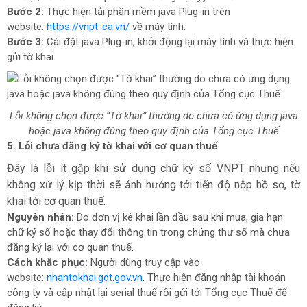
Bước 2:
Thực hiện tải phần mềm java Plug-in trên
website:
https://vnpt-ca.vn/
về máy tính.
Bước 3:
Cài đặt java Plug-in, khởi động lại máy tính và thực hiện
gửi tờ khai.
Lỗi không chọn được “Tờ khai” thường do chưa có ứng dụng java
hoặc java không đúng theo quy định của Tổng cục Thuế
5. Lỗi chưa đăng ký tờ khai với cơ quan thuế
Đây là lỗi ít gặp khi sử dụng chữ ký số VNPT nhưng nếu
không xử lý kịp thời sẽ ảnh hưởng tới tiến độ nộp hồ sơ, tờ
khai tới cơ quan thuế.
Nguyên nhân:
Do đơn vị kê khai lần đầu sau khi mua, gia hạn
chữ ký số hoặc thay đổi thông tin trong chứng thư số mà chưa
đăng ký lại với cơ quan thuế.
Cách khắc phục:
Người dùng truy cập vào
website:
nhantokhai.gdt.gov.vn
. Thực hiện đăng nhập tài khoản
công ty và cập nhật lại serial thuế rồi gửi tới Tổng cục Thuế để