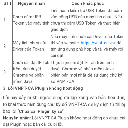
STT
Nguyên nhân
Cách khắc phục
Tiến hành kiểm tra USB Token đã cắm
Chưa cắm USB
vào cổng USB của máy tính chưa. Nếu
1
Token vào máy tính
chưa thì cắm USB Token và thực hiện
giao dịch.
Nếu máy tính chưa cài Driver của Token
Máy tính chưa cài
thì vào website:
https://vnpt-ca.vn/
để
2
Driver của Token
tìm ứng dụng phù hợp và tải về máy rồi
cài đặt.
Chưa cài đặt IE Tab
Thực hiện cài đặt IE Tab trên trình
trên trình duyệt
duyệt Chrome và phần mềm Java
3
Chrome và phần
phiên bản mới nhất để sử dụng chữ ký
mềm Java
số VNPT-CA.
3. Lỗi VNPT-CA Plugin không hoạt động
Lỗi này xảy ra khi người dùng đã lập xong văn bản, hóa đơn,
tờ khai thực hiện dùng chữ ký số VNPT-CA để ký điện tử thì bị
báo lỗi “
”.
Chưa cài Plugin ký số
Nguyên nhân:
Lỗi VNPT-CA Plugin không hoạt động do chưa cài
đặt Plugin hoặc bản cài cũ bị lỗi.