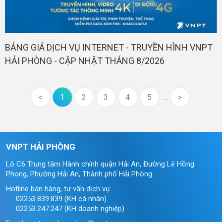
BẢNG GIÁ DỊCH VỤ INTERNET - TRUYỀN HÌNH VNPT
HẢI PHÒNG - CẬP NHẬT THÁNG 8/2026
<
1
2
3
4
5
...
>
VNPT HẢI PHÒNG
Lô C6 Trung tâm Hành chính quận Hải An, Đường Lê Hồng
Phong, Phường Hải An, Thành phố Hải Phòng.
Hotline bán hàng, tư vấn dịch vụ:
02253.839.839 (KH cá nhân)
02253.247.247 (KH doanh nghiệp)