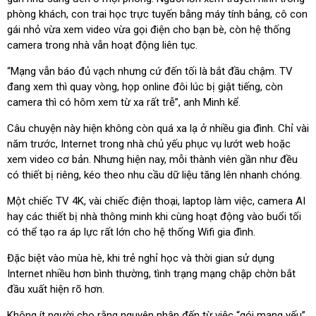
phòng khách, con trai học trực tuyến bằng máy tính bảng, cô con
gái nhỏ vừa xem video vừa gọi điện cho bạn bè, còn hệ thống
camera trong nhà vẫn hoạt động liên tục.
“Mạng vẫn báo đủ vạch nhưng cứ đến tối là bắt đầu chậm. TV
đang xem thì quay vòng, họp online đôi lúc bị giật tiếng, còn
camera thì có hôm xem từ xa rất trễ”, anh Minh kể.
Câu chuyện này hiện không còn quá xa lạ ở nhiều gia đình. Chỉ vài
năm trước, Internet trong nhà chủ yếu phục vụ lướt web hoặc
xem video cơ bản. Nhưng hiện nay, mỗi thành viên gần như đều
có thiết bị riêng, kéo theo nhu cầu dữ liệu tăng lên nhanh chóng.
Một chiếc TV 4K, vài chiếc điện thoại, laptop làm việc, camera AI
hay các thiết bị nhà thông minh khi cùng hoạt động vào buổi tối
có thể tạo ra áp lực rất lớn cho hệ thống Wifi gia đình.
Đặc biệt vào mùa hè, khi trẻ nghỉ học và thời gian sử dụng
Internet nhiều hơn bình thường, tình trạng mạng chập chờn bắt
đầu xuất hiện rõ hơn.
Không ít người cho rằng nguyên nhân đến từ việc “gói mạng yếu”.