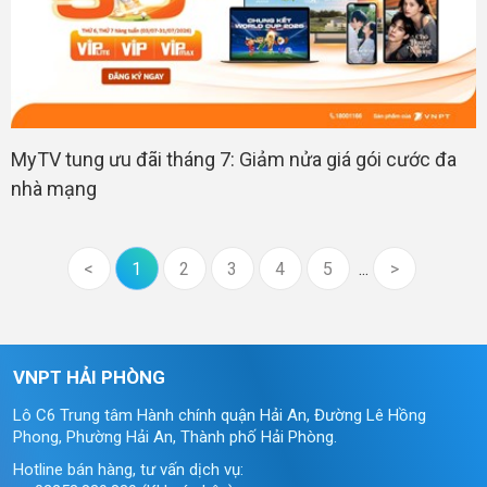
MyTV tung ưu đãi tháng 7: Giảm nửa giá gói cước đa
nhà mạng
<
1
2
3
4
5
...
>
VNPT HẢI PHÒNG
Lô C6 Trung tâm Hành chính quận Hải An, Đường Lê Hồng
Phong, Phường Hải An, Thành phố Hải Phòng.
Hotline bán hàng, tư vấn dịch vụ: