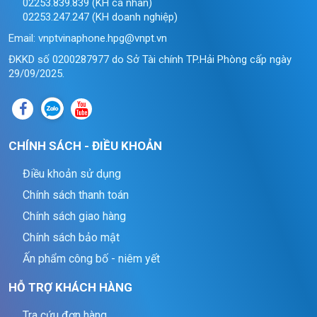
02253.839.839 (KH cá nhân)
02253.247.247 (KH doanh nghiệp)
Email: vnptvinaphone.hpg@vnpt.vn
ĐKKD số 0200287977 do Sở Tài chính TP.Hải Phòng cấp ngày
29/09/2025.
CHÍNH SÁCH - ĐIỀU KHOẢN
Điều khoản sử dụng
Chính sách thanh toán
Chính sách giao hàng
Chính sách bảo mật
Ấn phẩm công bố - niêm yết
HỖ TRỢ KHÁCH HÀNG
Tra cứu đơn hàng