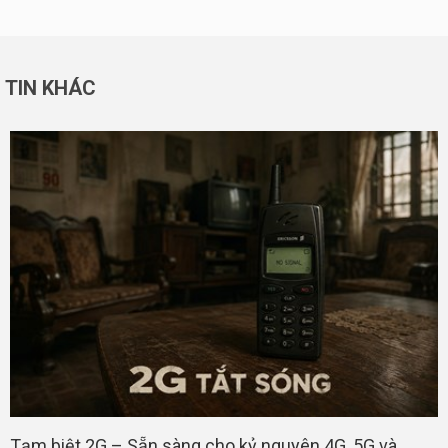
TIN KHÁC
Tạm biệt 2G – Sẵn sàng cho kỷ nguyên 4G, 5G và