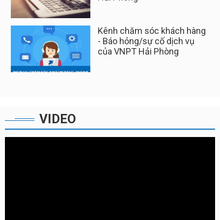
Kênh chăm sóc khách hàng
SIM BIG50Y - DATA KHỎE
- Báo hỏng/sự cố dịch vụ
CƯỚC RẺ
của VNPT Hải Phòng
VIDEO