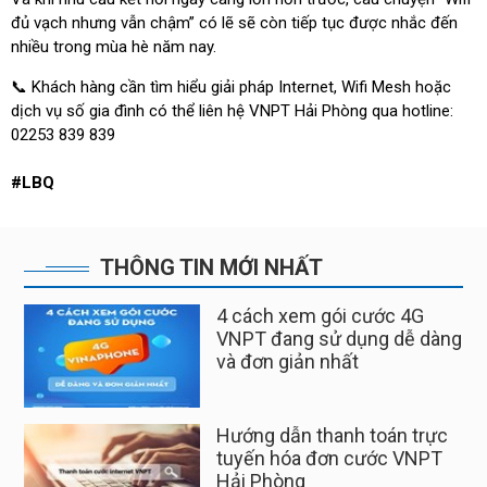
đủ vạch nhưng vẫn chậm” có lẽ sẽ còn tiếp tục được nhắc đến
nhiều trong mùa hè năm nay.
📞 Khách hàng cần tìm hiểu giải pháp Internet, Wifi Mesh hoặc
dịch vụ số gia đình có thể liên hệ VNPT Hải Phòng qua hotline:
02253 839 839
#LBQ
THÔNG TIN MỚI NHẤT
4 cách xem gói cước 4G
Tất cả nguyên nhân & Cách
VNPT đang sử dụng dễ dàng
khắc phục khi chữ ký số
và đơn giản nhất
VNPT bị lỗi
Hướng dẫn thanh toán trực
Hướng dẫn báo hỏng dịch vụ
tuyến hóa đơn cước VNPT
qua ứng dụng My VNPT
Hải Phòng